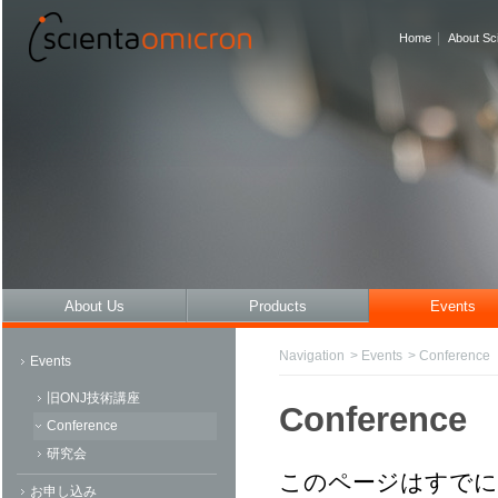
|
Home
About Sc
About Us
Products
Events
Navigation
>
Events
>
Conference
Events
旧ONJ技術講座
Conference
Conference
研究会
このページはすでに終
お申し込み